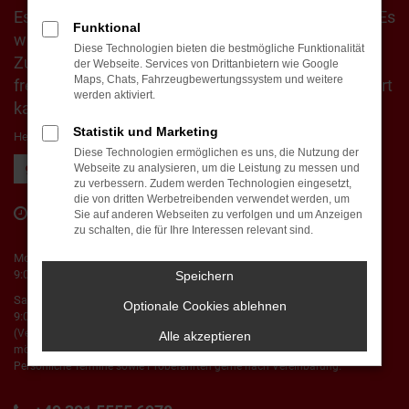
Es war ein sehr netter und umfangreicher Service. Es
Funktional
wird auf alle Fragen und Wünsche eingegangen.
Diese Technologien bieten die bestmögliche Funktionalität
Zudem sind die Mitarbeiter im einzeln alle sehr
der Webseite. Services von Drittanbietern wie Google
Maps, Chats, Fahrzeugbewertungssystem und weitere
freundlich. Wir würden jederzeit wieder ein Auto dort
werden aktiviert.
kaufen.
Statistik und Marketing
Herr Marco M.
Diese Technologien ermöglichen es uns, die Nutzung der
WEITERE KUNDENSTIMMEN LESEN
Webseite zu analysieren, um die Leistung zu messen und
zu verbessern. Zudem werden Technologien eingesetzt,
die von dritten Werbetreibenden verwendet werden, um
Öffnungszeiten & Kontakt
Sie auf anderen Webseiten zu verfolgen und um Anzeigen
zu schalten, die für Ihre Interessen relevant sind.
Montag bis Freitag:
9:00 - 18:00 Uhr
Speichern
Samstag:
Optionale Cookies ablehnen
9:00 - 15:00 Uhr
(Verkauf und Beratung nur während der gesetzlichen Öffnungszeiten
Alle akzeptieren
möglich)
Persönliche Termine sowie Probefahrten gerne nach Vereinbarung.