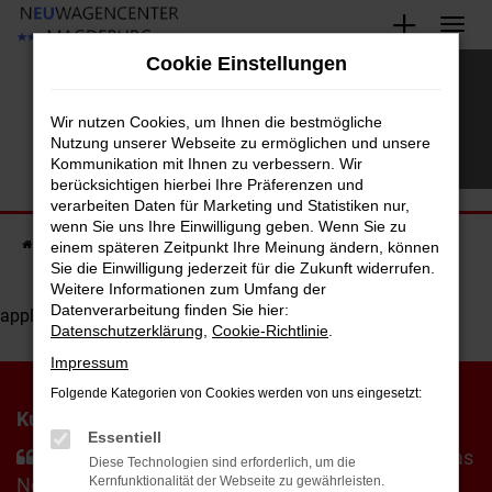
Zum
Hauptinhalt
Cookie Einstellungen
WERKSTATT UND SERVICE
springen
Service und Reparatur für alle gängigen Marken
Wir nutzen Cookies, um Ihnen die bestmögliche
Nutzung unserer Webseite zu ermöglichen und unsere
Kommunikation mit Ihnen zu verbessern. Wir
berücksichtigen hierbei Ihre Präferenzen und
verarbeiten Daten für Marketing und Statistiken nur,
wenn Sie uns Ihre Einwilligung geben. Wenn Sie zu
Startseite
einem späteren Zeitpunkt Ihre Meinung ändern, können
Werkstatt und Service
Sie die Einwilligung jederzeit für die Zukunft widerrufen.
Weitere Informationen zum Umfang der
Datenverarbeitung finden Sie hier:
application | No content definition, E9115.
Datenschutzerklärung
,
Cookie-Richtlinie
.
Impressum
Folgende Kategorien von Cookies werden von uns eingesetzt:
Kunden über uns:
Essentiell
Es gibt 5 Sterne statt der 3 Sterne mit der sich das
Diese Technologien sind erforderlich, um die
Neuwagencenter in seinem Aufmacher schmückt.
Kernfunktionalität der Webseite zu gewährleisten.