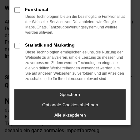
Was ist Reimport?
Funktional
Diese Technologien bieten die bestmögliche Funktionalität
Als Reimport bezeichnet man Fahrzeuge, die zunächst von
der Webseite. Services von Drittanbietern wie Google
Maps, Chats, Fahrzeugbewertungssystem und weitere
Deutschland aus ins Ausland exportiert wurden und die
werden aktiviert.
dann wieder zurück nach Deutschland importiert werden.
Fahrzeuge, die im Ausland produziert werden und dann
Statistik und Marketing
nach Deutschland exportiert werden sind generell
Diese Technologien ermöglichen es uns, die Nutzung der
Importfahrzeuge!
Webseite zu analysieren, um die Leistung zu messen und
zu verbessern. Zudem werden Technologien eingesetzt,
die von dritten Werbetreibenden verwendet werden, um
Sie auf anderen Webseiten zu verfolgen und um Anzeigen
Sind Import/Reimport-Fahrzeuge von schlechterer
zu schalten, die für Ihre Interessen relevant sind.
Qualität?
Speichern
Nein.
Aus Kostengründen sind die meisten Hersteller
Optionale Cookies ablehnen
dazu übergegangen, in einem Werk einen bestimmten
Alle akzeptieren
Fahrzeugtyp für ganz Europa zu produzieren. Der VW
Tiguan zum Beispiel, aus einem anderen EU-Land ist
deshalb ein ganz normales Importfahrzeug!