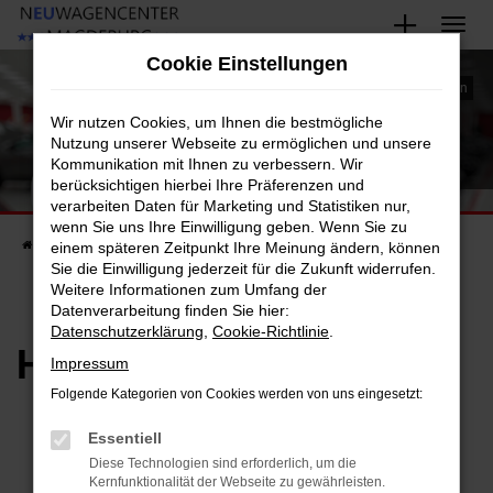
Zum
Hauptinhalt
Cookie Einstellungen
HÄUFIGE FRAGEN
springen
Hier finden Sie die häufig gestellten Fragen zu EU-Fahrzeugen
Wir nutzen Cookies, um Ihnen die bestmögliche
Nutzung unserer Webseite zu ermöglichen und unsere
Kommunikation mit Ihnen zu verbessern. Wir
berücksichtigen hierbei Ihre Präferenzen und
verarbeiten Daten für Marketing und Statistiken nur,
wenn Sie uns Ihre Einwilligung geben. Wenn Sie zu
Startseite
einem späteren Zeitpunkt Ihre Meinung ändern, können
Unternehmen
Häufige Fragen
Sie die Einwilligung jederzeit für die Zukunft widerrufen.
Weitere Informationen zum Umfang der
Datenverarbeitung finden Sie hier:
Datenschutzerklärung
,
Cookie-Richtlinie
.
Häufige Fragen?!
Impressum
Folgende Kategorien von Cookies werden von uns eingesetzt:
Essentiell
Diese Technologien sind erforderlich, um die
Kernfunktionalität der Webseite zu gewährleisten.