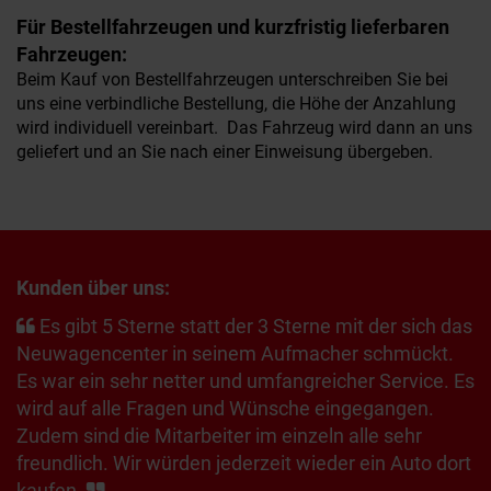
Für Bestellfahrzeugen und kurzfristig lieferbaren
Fahrzeugen:
Beim Kauf von Bestellfahrzeugen unterschreiben Sie bei
uns eine verbindliche Bestellung, die Höhe der Anzahlung
wird individuell vereinbart. Das Fahrzeug wird dann an uns
geliefert und an Sie nach einer Einweisung übergeben.
Kunden über uns:
Es gibt 5 Sterne statt der 3 Sterne mit der sich das
Neuwagencenter in seinem Aufmacher schmückt.
Es war ein sehr netter und umfangreicher Service. Es
wird auf alle Fragen und Wünsche eingegangen.
Zudem sind die Mitarbeiter im einzeln alle sehr
freundlich. Wir würden jederzeit wieder ein Auto dort
kaufen.