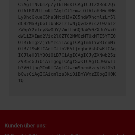
CiAgImNvbmZpZyI6IHsKICAgICJtZXRob2Qi
OiAiR0VUIiwKICAgICJ1cmwiOiAiaHR0cHM6
Ly9hcGkueC5ha3MtcHJvZC5hdWRhcmlzLm5l
dC92MS9jbGllbnRzLzIwNjQvd2Vic2l0ZS12
ZWhpY2xlcy8wODY/ZmllbGQ9aW50ZXJuYWxO
dW1iZXImd2Vic2l0ZT02MWQzMTUxMTI5YTE0
OTRiNTg2ZjY0MzciLAogICAgImhlYWRlcnMi
OiB7fSwKICAgICJib2R5IjogbnVsbCwKICAg
ICJleHBlY3QiOiB7CiAgICAgICJyZXNwb25z
ZVR5cGUiOiAiIgogICAgfSwKICAgICJ0aW1l
b3V0IjogMCwKICAgICJwcm9ncmVzcyI6IG51
bGwsCiAgICAicmlza3kiOiBmYWxzZQogIH0K
fQ==
Kunden über uns: