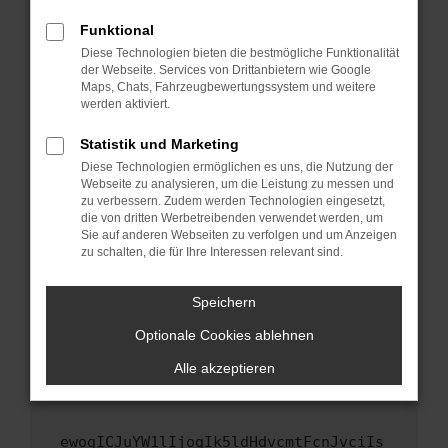
Fenster?
Funktional
Starte dein Gerät neu.
Diese Technologien bieten die bestmögliche Funktionalität
Das kann manchmal helfen, vorübergehende
der Webseite. Services von Drittanbietern wie Google
Maps, Chats, Fahrzeugbewertungssystem und weitere
Probleme zu beheben.
werden aktiviert.
Stelle sicher, dass dein Browser und dein
Betriebssystem auf dem neuesten Stand
Statistik und Marketing
sind.
Diese Technologien ermöglichen es uns, die Nutzung der
Webseite zu analysieren, um die Leistung zu messen und
Veraltete Software birgt nicht nur ein
zu verbessern. Zudem werden Technologien eingesetzt,
Sicherheitsrisiko, sondern kann auch dazu
die von dritten Werbetreibenden verwendet werden, um
führen, dass bestimmte Funktionen nicht mehr
Sie auf anderen Webseiten zu verfolgen und um Anzeigen
unterstützt werden.
zu schalten, die für Ihre Interessen relevant sind.
Wende dich an den Webseitenbetreiber.
Speichern
Wenn du alle oben genannten Schritte versucht
hast, kontaktiere uns bitte. Wir werden
Optionale Cookies ablehnen
versuchen, das Problem zu beheben. Du kannst
Alle akzeptieren
uns diesen Text schicken, um uns bei der
Fehlersuche zu unterstützen:
ewogICJuYW1lIjogIk5ldHdvcmtFcnJvciIs