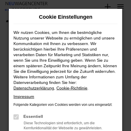
Zum
Hauptinhalt
Cookie Einstellungen
springen
Startseite
Fahrzeugangebote
Fahrzeug-Showroom
Wir nutzen Cookies, um Ihnen die bestmögliche
Nutzung unserer Webseite zu ermöglichen und unsere
Kommunikation mit Ihnen zu verbessern. Wir
Fehler: Network Error
berücksichtigen hierbei Ihre Präferenzen und
verarbeiten Daten für Marketing und Statistiken nur,
Beim Laden ist ein Fehler aufgetreten.
wenn Sie uns Ihre Einwilligung geben. Wenn Sie zu
Hier sind ein paar Tipps, die dir helfen können:
einem späteren Zeitpunkt Ihre Meinung ändern, können
Sie die Einwilligung jederzeit für die Zukunft widerrufen.
Überprüfe deine Firewall und deine
Weitere Informationen zum Umfang der
Datenverarbeitung finden Sie hier:
Internetverbindung.
Datenschutzerklärung
,
Cookie-Richtlinie
.
Laden andere Webseiten, zum Beispiel deine
Suchmaschine?
Impressum
Prüfe deine Browsererweiterungen.
Folgende Kategorien von Cookies werden von uns eingesetzt:
Manche Erweiterungen, wie Werbeblocker,
Essentiell
können das Laden bestimmter Seiten
verhindern. Funktioniert die Seite in einem
Diese Technologien sind erforderlich, um die
Kernfunktionalität der Webseite zu gewährleisten.
anderen Browser oder in einem privaten