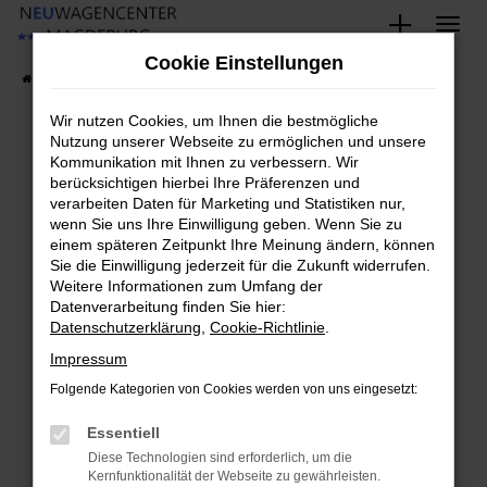
Zum
Hauptinhalt
Cookie Einstellungen
springen
Startseite
Fahrzeugangebote
Fahrzeug-Showroom
Wir nutzen Cookies, um Ihnen die bestmögliche
Nutzung unserer Webseite zu ermöglichen und unsere
Kommunikation mit Ihnen zu verbessern. Wir
Fehler: Network Error
berücksichtigen hierbei Ihre Präferenzen und
verarbeiten Daten für Marketing und Statistiken nur,
Beim Laden ist ein Fehler aufgetreten.
wenn Sie uns Ihre Einwilligung geben. Wenn Sie zu
Hier sind ein paar Tipps, die dir helfen können:
einem späteren Zeitpunkt Ihre Meinung ändern, können
Sie die Einwilligung jederzeit für die Zukunft widerrufen.
Überprüfe deine Firewall und deine
Weitere Informationen zum Umfang der
Datenverarbeitung finden Sie hier:
Internetverbindung.
Datenschutzerklärung
,
Cookie-Richtlinie
.
Laden andere Webseiten, zum Beispiel deine
Suchmaschine?
Impressum
Prüfe deine Browsererweiterungen.
Folgende Kategorien von Cookies werden von uns eingesetzt:
Manche Erweiterungen, wie Werbeblocker,
Essentiell
können das Laden bestimmter Seiten
verhindern. Funktioniert die Seite in einem
Diese Technologien sind erforderlich, um die
Kernfunktionalität der Webseite zu gewährleisten.
anderen Browser oder in einem privaten