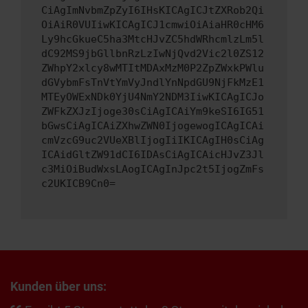
CiAgImNvbmZpZyI6IHsKICAgICJtZXRob2Qi
OiAiR0VUIiwKICAgICJ1cmwiOiAiaHR0cHM6
Ly9hcGkueC5ha3MtcHJvZC5hdWRhcmlzLm5l
dC92MS9jbGllbnRzLzIwNjQvd2Vic2l0ZS12
ZWhpY2xlcy8wMTItMDAxMzM0P2ZpZWxkPWlu
dGVybmFsTnVtYmVyJndlYnNpdGU9NjFkMzE1
MTEyOWExNDk0YjU4NmY2NDM3IiwKICAgICJo
ZWFkZXJzIjoge30sCiAgICAiYm9keSI6IG51
bGwsCiAgICAiZXhwZWN0IjogewogICAgICAi
cmVzcG9uc2VUeXBlIjogIiIKICAgIH0sCiAg
ICAidGltZW91dCI6IDAsCiAgICAicHJvZ3Jl
c3MiOiBudWxsLAogICAgInJpc2t5IjogZmFs
c2UKICB9Cn0=
Kunden über uns: