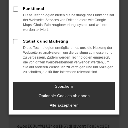
Fenster?
Funktional
Starte dein Gerät neu.
Diese Technologien bieten die bestmögliche Funktionalität
Das kann manchmal helfen, vorübergehende
der Webseite. Services von Drittanbietern wie Google
Maps, Chats, Fahrzeugbewertungssystem und weitere
Probleme zu beheben.
werden aktiviert.
Stelle sicher, dass dein Browser und dein
Betriebssystem auf dem neuesten Stand
Statistik und Marketing
sind.
Diese Technologien ermöglichen es uns, die Nutzung der
Webseite zu analysieren, um die Leistung zu messen und
Veraltete Software birgt nicht nur ein
zu verbessern. Zudem werden Technologien eingesetzt,
Sicherheitsrisiko, sondern kann auch dazu
die von dritten Werbetreibenden verwendet werden, um
führen, dass bestimmte Funktionen nicht mehr
Sie auf anderen Webseiten zu verfolgen und um Anzeigen
unterstützt werden.
zu schalten, die für Ihre Interessen relevant sind.
Wende dich an den Webseitenbetreiber.
Speichern
Wenn du alle oben genannten Schritte versucht
hast, kontaktiere uns bitte. Wir werden
Optionale Cookies ablehnen
versuchen, das Problem zu beheben. Du kannst
Alle akzeptieren
uns diesen Text schicken, um uns bei der
Fehlersuche zu unterstützen:
ewogICJuYW1lIjogIk5ldHdvcmtFcnJvciIs