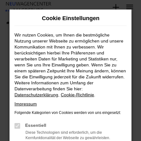
Zum
Hauptinhalt
Cookie Einstellungen
springen
Startseite
Fahrzeugangebote
Fahrzeug-Showroom
Wir nutzen Cookies, um Ihnen die bestmögliche
Nutzung unserer Webseite zu ermöglichen und unsere
Kommunikation mit Ihnen zu verbessern. Wir
Fehler: Network Error
berücksichtigen hierbei Ihre Präferenzen und
verarbeiten Daten für Marketing und Statistiken nur,
Beim Laden ist ein Fehler aufgetreten.
wenn Sie uns Ihre Einwilligung geben. Wenn Sie zu
Hier sind ein paar Tipps, die dir helfen können:
einem späteren Zeitpunkt Ihre Meinung ändern, können
Sie die Einwilligung jederzeit für die Zukunft widerrufen.
Überprüfe deine Firewall und deine
Weitere Informationen zum Umfang der
Datenverarbeitung finden Sie hier:
Internetverbindung.
Datenschutzerklärung
,
Cookie-Richtlinie
.
Laden andere Webseiten, zum Beispiel deine
Suchmaschine?
Impressum
Prüfe deine Browsererweiterungen.
Folgende Kategorien von Cookies werden von uns eingesetzt:
Manche Erweiterungen, wie Werbeblocker,
Essentiell
können das Laden bestimmter Seiten
verhindern. Funktioniert die Seite in einem
Diese Technologien sind erforderlich, um die
Kernfunktionalität der Webseite zu gewährleisten.
anderen Browser oder in einem privaten