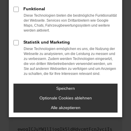
Fenster?
Funktional
Starte dein Gerät neu.
Diese Technologien bieten die bestmögliche Funktionalität
Das kann manchmal helfen, vorübergehende
der Webseite. Services von Drittanbietern wie Google
Maps, Chats, Fahrzeugbewertungssystem und weitere
Probleme zu beheben.
werden aktiviert.
Stelle sicher, dass dein Browser und dein
Betriebssystem auf dem neuesten Stand
Statistik und Marketing
sind.
Diese Technologien ermöglichen es uns, die Nutzung der
Webseite zu analysieren, um die Leistung zu messen und
Veraltete Software birgt nicht nur ein
zu verbessern. Zudem werden Technologien eingesetzt,
Sicherheitsrisiko, sondern kann auch dazu
die von dritten Werbetreibenden verwendet werden, um
führen, dass bestimmte Funktionen nicht mehr
Sie auf anderen Webseiten zu verfolgen und um Anzeigen
unterstützt werden.
zu schalten, die für Ihre Interessen relevant sind.
Wende dich an den Webseitenbetreiber.
Speichern
Wenn du alle oben genannten Schritte versucht
hast, kontaktiere uns bitte. Wir werden
Optionale Cookies ablehnen
versuchen, das Problem zu beheben. Du kannst
Alle akzeptieren
uns diesen Text schicken, um uns bei der
Fehlersuche zu unterstützen:
ewogICJuYW1lIjogIk5ldHdvcmtFcnJvciIs