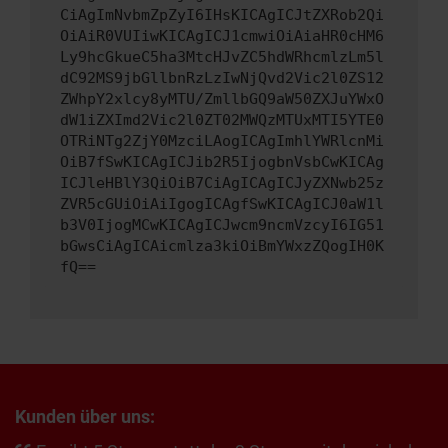
CiAgImNvbmZpZyI6IHsKICAgICJtZXRob2Qi
OiAiR0VUIiwKICAgICJ1cmwiOiAiaHR0cHM6
Ly9hcGkueC5ha3MtcHJvZC5hdWRhcmlzLm5l
dC92MS9jbGllbnRzLzIwNjQvd2Vic2l0ZS12
ZWhpY2xlcy8yMTU/ZmllbGQ9aW50ZXJuYWxO
dW1iZXImd2Vic2l0ZT02MWQzMTUxMTI5YTE0
OTRiNTg2ZjY0MzciLAogICAgImhlYWRlcnMi
OiB7fSwKICAgICJib2R5IjogbnVsbCwKICAg
ICJleHBlY3QiOiB7CiAgICAgICJyZXNwb25z
ZVR5cGUiOiAiIgogICAgfSwKICAgICJ0aW1l
b3V0IjogMCwKICAgICJwcm9ncmVzcyI6IG51
bGwsCiAgICAicmlza3kiOiBmYWxzZQogIH0K
fQ==
Kunden über uns: