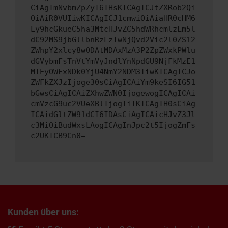
CiAgImNvbmZpZyI6IHsKICAgICJtZXRob2Qi
OiAiR0VUIiwKICAgICJ1cmwiOiAiaHR0cHM6
Ly9hcGkueC5ha3MtcHJvZC5hdWRhcmlzLm5l
dC92MS9jbGllbnRzLzIwNjQvd2Vic2l0ZS12
ZWhpY2xlcy8wODAtMDAxMzA3P2ZpZWxkPWlu
dGVybmFsTnVtYmVyJndlYnNpdGU9NjFkMzE1
MTEyOWExNDk0YjU4NmY2NDM3IiwKICAgICJo
ZWFkZXJzIjoge30sCiAgICAiYm9keSI6IG51
bGwsCiAgICAiZXhwZWN0IjogewogICAgICAi
cmVzcG9uc2VUeXBlIjogIiIKICAgIH0sCiAg
ICAidGltZW91dCI6IDAsCiAgICAicHJvZ3Jl
c3MiOiBudWxsLAogICAgInJpc2t5IjogZmFs
c2UKICB9Cn0=
Kunden über uns: