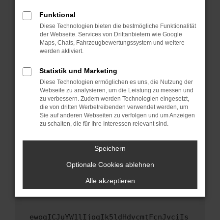
Fenster?
Funktional
Starte dein Gerät neu.
Diese Technologien bieten die bestmögliche Funktionalität
Das kann manchmal helfen, vorübergehende
der Webseite. Services von Drittanbietern wie Google
Maps, Chats, Fahrzeugbewertungssystem und weitere
Probleme zu beheben.
werden aktiviert.
Stelle sicher, dass dein Browser und dein
Betriebssystem auf dem neuesten Stand
Statistik und Marketing
sind.
Diese Technologien ermöglichen es uns, die Nutzung der
Webseite zu analysieren, um die Leistung zu messen und
Veraltete Software birgt nicht nur ein
zu verbessern. Zudem werden Technologien eingesetzt,
Sicherheitsrisiko, sondern kann auch dazu
die von dritten Werbetreibenden verwendet werden, um
führen, dass bestimmte Funktionen nicht mehr
Sie auf anderen Webseiten zu verfolgen und um Anzeigen
unterstützt werden.
zu schalten, die für Ihre Interessen relevant sind.
Wende dich an den Webseitenbetreiber.
Speichern
Wenn du alle oben genannten Schritte versucht
hast, kontaktiere uns bitte. Wir werden
Optionale Cookies ablehnen
versuchen, das Problem zu beheben. Du kannst
Alle akzeptieren
uns diesen Text schicken, um uns bei der
Fehlersuche zu unterstützen:
ewogICJuYW1lIjogIk5ldHdvcmtFcnJvciIs