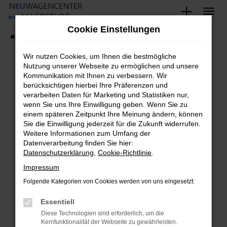
Zum
Hauptinhalt
Cookie Einstellungen
springen
Startseite
Fahrzeugangebote
Fahrzeug-Showroom
Wir nutzen Cookies, um Ihnen die bestmögliche
Nutzung unserer Webseite zu ermöglichen und unsere
Kommunikation mit Ihnen zu verbessern. Wir
Fehler: Network Error
berücksichtigen hierbei Ihre Präferenzen und
verarbeiten Daten für Marketing und Statistiken nur,
Beim Laden ist ein Fehler aufgetreten.
wenn Sie uns Ihre Einwilligung geben. Wenn Sie zu
Hier sind ein paar Tipps, die dir helfen können:
einem späteren Zeitpunkt Ihre Meinung ändern, können
Sie die Einwilligung jederzeit für die Zukunft widerrufen.
Überprüfe deine Firewall und deine
Weitere Informationen zum Umfang der
Datenverarbeitung finden Sie hier:
Internetverbindung.
Datenschutzerklärung
,
Cookie-Richtlinie
.
Laden andere Webseiten, zum Beispiel deine
Suchmaschine?
Impressum
Prüfe deine Browsererweiterungen.
Folgende Kategorien von Cookies werden von uns eingesetzt:
Manche Erweiterungen, wie Werbeblocker,
Essentiell
können das Laden bestimmter Seiten
verhindern. Funktioniert die Seite in einem
Diese Technologien sind erforderlich, um die
Kernfunktionalität der Webseite zu gewährleisten.
anderen Browser oder in einem privaten