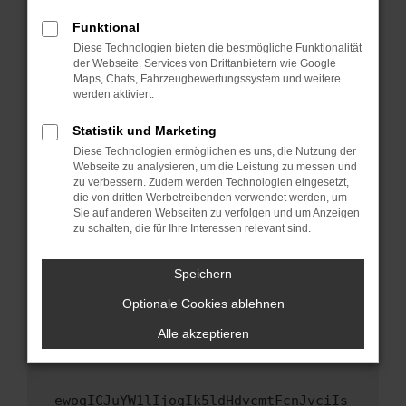
Fenster?
Funktional
Starte dein Gerät neu.
Diese Technologien bieten die bestmögliche Funktionalität
Das kann manchmal helfen, vorübergehende
der Webseite. Services von Drittanbietern wie Google
Maps, Chats, Fahrzeugbewertungssystem und weitere
Probleme zu beheben.
werden aktiviert.
Stelle sicher, dass dein Browser und dein
Betriebssystem auf dem neuesten Stand
Statistik und Marketing
sind.
Diese Technologien ermöglichen es uns, die Nutzung der
Webseite zu analysieren, um die Leistung zu messen und
Veraltete Software birgt nicht nur ein
zu verbessern. Zudem werden Technologien eingesetzt,
Sicherheitsrisiko, sondern kann auch dazu
die von dritten Werbetreibenden verwendet werden, um
führen, dass bestimmte Funktionen nicht mehr
Sie auf anderen Webseiten zu verfolgen und um Anzeigen
unterstützt werden.
zu schalten, die für Ihre Interessen relevant sind.
Wende dich an den Webseitenbetreiber.
Speichern
Wenn du alle oben genannten Schritte versucht
hast, kontaktiere uns bitte. Wir werden
Optionale Cookies ablehnen
versuchen, das Problem zu beheben. Du kannst
Alle akzeptieren
uns diesen Text schicken, um uns bei der
Fehlersuche zu unterstützen:
ewogICJuYW1lIjogIk5ldHdvcmtFcnJvciIs