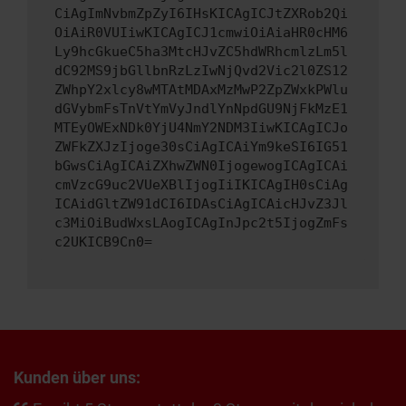
CiAgImNvbmZpZyI6IHsKICAgICJtZXRob2Qi
OiAiR0VUIiwKICAgICJ1cmwiOiAiaHR0cHM6
Ly9hcGkueC5ha3MtcHJvZC5hdWRhcmlzLm5l
dC92MS9jbGllbnRzLzIwNjQvd2Vic2l0ZS12
ZWhpY2xlcy8wMTAtMDAxMzMwP2ZpZWxkPWlu
dGVybmFsTnVtYmVyJndlYnNpdGU9NjFkMzE1
MTEyOWExNDk0YjU4NmY2NDM3IiwKICAgICJo
ZWFkZXJzIjoge30sCiAgICAiYm9keSI6IG51
bGwsCiAgICAiZXhwZWN0IjogewogICAgICAi
cmVzcG9uc2VUeXBlIjogIiIKICAgIH0sCiAg
ICAidGltZW91dCI6IDAsCiAgICAicHJvZ3Jl
c3MiOiBudWxsLAogICAgInJpc2t5IjogZmFs
c2UKICB9Cn0=
Kunden über uns: