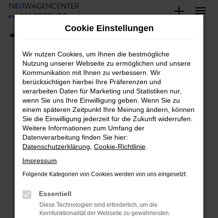
Zum
Hauptinhalt
Cookie Einstellungen
springen
Startseite
Fahrzeugangebote
Fahrzeug-Showroom
Wir nutzen Cookies, um Ihnen die bestmögliche
Nutzung unserer Webseite zu ermöglichen und unsere
Kommunikation mit Ihnen zu verbessern. Wir
Fehler: Network Error
berücksichtigen hierbei Ihre Präferenzen und
verarbeiten Daten für Marketing und Statistiken nur,
Beim Laden ist ein Fehler aufgetreten.
wenn Sie uns Ihre Einwilligung geben. Wenn Sie zu
Hier sind ein paar Tipps, die dir helfen können:
einem späteren Zeitpunkt Ihre Meinung ändern, können
Sie die Einwilligung jederzeit für die Zukunft widerrufen.
Überprüfe deine Firewall und deine
Weitere Informationen zum Umfang der
Datenverarbeitung finden Sie hier:
Internetverbindung.
Datenschutzerklärung
,
Cookie-Richtlinie
.
Laden andere Webseiten, zum Beispiel deine
Suchmaschine?
Impressum
Prüfe deine Browsererweiterungen.
Folgende Kategorien von Cookies werden von uns eingesetzt:
Manche Erweiterungen, wie Werbeblocker,
Essentiell
können das Laden bestimmter Seiten
verhindern. Funktioniert die Seite in einem
Diese Technologien sind erforderlich, um die
Kernfunktionalität der Webseite zu gewährleisten.
anderen Browser oder in einem privaten