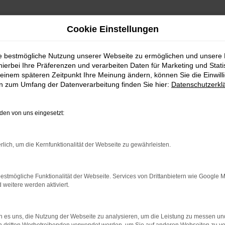
Cookie Einstellungen
ie bestmögliche Nutzung unserer Webseite zu ermöglichen und unsere
hierbei Ihre Präferenzen und verarbeiten Daten für Marketing und Stati
einem späteren Zeitpunkt Ihre Meinung ändern, können Sie die Einwillig
en zum Umfang der Datenverarbeitung finden Sie hier:
Datenschutzerkl
en von uns eingesetzt:
indung.
hine?
rlich, um die Kernfunktionalität der Webseite zu gewährleisten.
aden bestimmter Seiten verhindern. Funktioniert die Seite in e
estmögliche Funktionalität der Webseite. Services von Drittanbietern wie Google 
eitere werden aktiviert.
 zu beheben.
bssystem auf dem neuesten Stand sind.
 es uns, die Nutzung der Webseite zu analysieren, um die Leistung zu messen u
ko, sondern kann auch dazu führen, dass bestimmte Funktionen nic