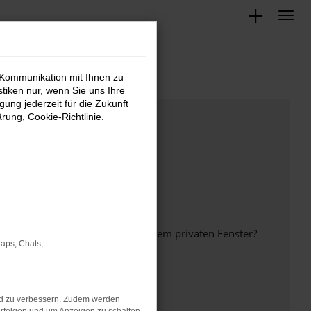
 Kommunikation mit Ihnen zu
stiken nur, wenn Sie uns Ihre
ung jederzeit für die Zukunft
ärung
,
Cookie-Richtlinie
.
inem anderen Browser oder in einem privaten Fenster?
Maps, Chats,
nd zu verbessern. Zudem werden
ht mehr unterstützt werden.