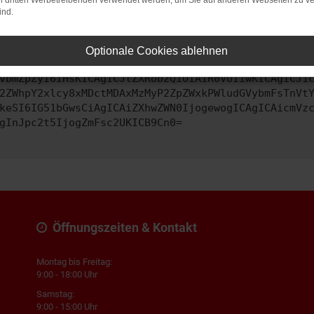
on dritten Werbetreibenden verwendet werden, um Sie auf anderen Webseiten zu ve
ind.
ontaktiere uns bitte. Wir werden versuchen, das Problem zu behe
Optionale Cookies ablehnen
vbmZpZyI6IHsKICAgICJtZXRob2QiOiAiR0VUIiwKICAgICJ1
2ZWhpY2xlcy8xMDctMDAxMzMyP2ZpZWxkPWludGVybmFsTnVt
keSI6IG51bGwsCiAgICAiZXhwZWN0IjogewogICAgICAicmVz
gInJpc2t5IjogZmFsc2UKICB9Cn0=
Öffnungszeiten & Kontakt
Montag bis Freitag:
9:00 - 18:00 Uhr
Samstag:
9:00 - 15:00 Uhr