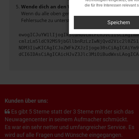
Technologien eingesetzt, die v
die für Ihre Interessen relevant s
Wende dich an den Webseitenbetreiber.
Wenn du alle oben genannten Schritte versucht hast, k
Fehlersuche zu unterstützen:
Speichern
ewogICJuYW1lIjogIk5ldHdvcmtFcnJvciIsCiAgImN
cmlzLm5ldC92MS9jbGllbnRzLzIwNjQvd2Vic2l0ZS1
NDM3IiwKICAgICJoZWFkZXJzIjoge30sCiAgICAiYm9
dCI6IDAsCiAgICAicHJvZ3Jlc3MiOiBudWxsLAogICA
Kunden über uns:
Es gibt 5 Sterne statt der 3 Sterne mit der sich das
Neuwagencenter in seinem Aufmacher schmückt.
Es war ein sehr netter und umfangreicher Service. Es
wird auf alle Fragen und Wünsche eingegangen.