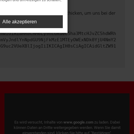
rfolgen und um Anzeigen zu schalten,
ben. Du kannst uns diesen Text schicken, um uns bei der
Alle akzeptieren
cmwiOiAiaHR0cHM6Ly9hcGkueC5ha3MtcHJvZC5hdWRh
YmVyJndlYnNpdGU9NjFkMzE1MTEyOWExNDk0YjU4NmY2
cG9uc2VUeXBlIjogIiIKICAgIH0sCiAgICAidGltZW91
Es wird versucht, Inhalte von
www.google.com
zu laden. Dabei
können Daten an Dritte weitergegeben werden. Wenn Sie damit
einverstanden sind, klicken Sie bitte auf "Bestätigen".