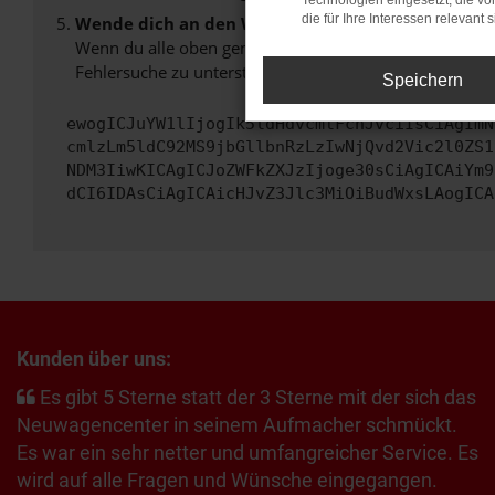
Technologien eingesetzt, die v
die für Ihre Interessen relevant s
Wende dich an den Webseitenbetreiber.
Wenn du alle oben genannten Schritte versucht hast, k
Fehlersuche zu unterstützen:
Speichern
ewogICJuYW1lIjogIk5ldHdvcmtFcnJvciIsCiAgImN
cmlzLm5ldC92MS9jbGllbnRzLzIwNjQvd2Vic2l0ZS1
NDM3IiwKICAgICJoZWFkZXJzIjoge30sCiAgICAiYm9
dCI6IDAsCiAgICAicHJvZ3Jlc3MiOiBudWxsLAogICA
Kunden über uns:
Es gibt 5 Sterne statt der 3 Sterne mit der sich das
Neuwagencenter in seinem Aufmacher schmückt.
Es war ein sehr netter und umfangreicher Service. Es
wird auf alle Fragen und Wünsche eingegangen.