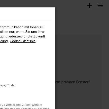
 Kommunikation mit Ihnen zu
stiken nur, wenn Sie uns Ihre
ung jederzeit für die Zukunft
ärung
,
Cookie-Richtlinie
.
inem anderen Browser oder in einem privaten Fenster?
Maps, Chats,
nd zu verbessern. Zudem werden
ht mehr unterstützt werden.