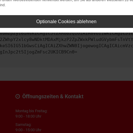
on dritten Werbetreibenden verwendet werden, um Sie auf anderen Webseiten zu ve
ind.
ontaktiere uns bitte. Wir werden versuchen, das Problem zu behe
Optionale Cookies ablehnen
vbmZpZyI6IHsKICAgICJtZXRob2QiOiAiR0VUIiwKICAgICJ1
2ZWhpY2xlcy8wNDktMDAxMjkzP2ZpZWxkPWludGVybmFsTnVt
keSI6IG51bGwsCiAgICAiZXhwZWN0IjogewogICAgICAicmVz
gInJpc2t5IjogZmFsc2UKICB9Cn0=
Öffnungszeiten & Kontakt
Montag bis Freitag:
9:00 - 18:00 Uhr
Samstag:
9:00 - 15:00 Uhr