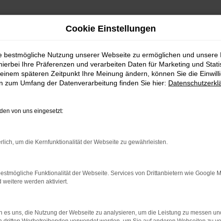
Cookie Einstellungen
ie bestmögliche Nutzung unserer Webseite zu ermöglichen und unsere
hierbei Ihre Präferenzen und verarbeiten Daten für Marketing und Stati
einem späteren Zeitpunkt Ihre Meinung ändern, können Sie die Einwillig
en zum Umfang der Datenverarbeitung finden Sie hier:
Datenschutzerkl
en von uns eingesetzt:
indung.
hine?
rlich, um die Kernfunktionalität der Webseite zu gewährleisten.
aden bestimmter Seiten verhindern. Funktioniert die Seite in e
estmögliche Funktionalität der Webseite. Services von Drittanbietern wie Google 
eitere werden aktiviert.
 zu beheben.
bssystem auf dem neuesten Stand sind.
 es uns, die Nutzung der Webseite zu analysieren, um die Leistung zu messen u
ko, sondern kann auch dazu führen, dass bestimmte Funktionen nic