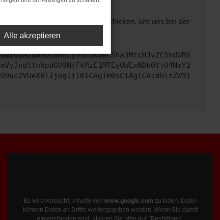
rfolgen und um Anzeigen zu schalten,
ben. Du kannst uns diesen Text schicken, um uns bei der
Alle akzeptieren
cmwiOiAiaHR0cHM6Ly9hcGkueC5ha3MtcHJvZC5hdWRh
YmVyJndlYnNpdGU9NjFkMzE1MTEyOWExNDk0YjU4NmY2
cG9uc2VUeXBlIjogIiIKICAgIH0sCiAgICAidGltZW91
Es wird versucht, Inhalte von
www.google.com
zu laden. Dabei
können Daten an Dritte weitergegeben werden. Wenn Sie damit
einverstanden sind, klicken Sie bitte auf "Bestätigen".